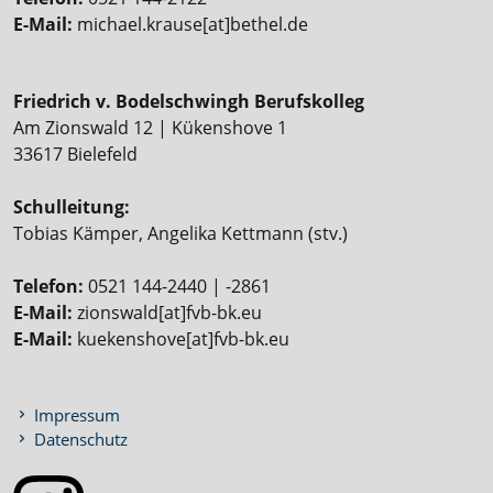
E-Mail:
michael.krause[at]bethel.de
Friedrich v. Bodelschwingh Berufskolleg
Am Zionswald 12 | Kükenshove 1
33617 Bielefeld
Schulleitung:
Tobias Kämper, Angelika Kettmann (stv.)
Telefon:
0521 144-2440 | -2861
E-Mail:
zionswald[at]fvb-bk.eu
E-Mail:
kuekenshove[at]fvb-bk.eu
Impressum
Datenschutz