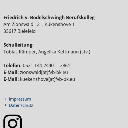
Friedrich v. Bodelschwingh Berufskolleg
Am Zionswald 12 | Kükenshove 1
33617 Bielefeld
Schulleitung:
Tobias Kämper, Angelika Kettmann (stv.)
Telefon:
0521 144-2440 | -2861
E-Mail:
zionswald[at]fvb-bk.eu
E-Mail:
kuekenshove[at]fvb-bk.eu
Impressum
Datenschutz